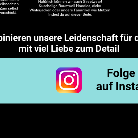
Natürlich können wir auch Streetwear!
Weihnachten
Kuschelige Baumwoll Hoodies, dicke
Zum selbst
Winterjacken oder andere Fanartikel wie Mützen
erschickt.
findest du auf dieser Seite.
inieren unsere Leidenschaft für 
mit viel Liebe zum Detail
 us!!!
Folge
idingShirts
auf Ins
eWithoutB360