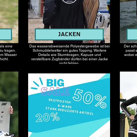
Jacken
als eine
Das wasserabweisende Polyestergewebe ist bei
Der sch
u tragen.
Schmuddelwetter ein gutes Topping. Weitere
passt 
aum Wasser
Details wie Sturmkragen, Kapuze und
wobei e
icht.
verstellbare Zugbänder dürfen bei einer Jacke
nicht fehlen.