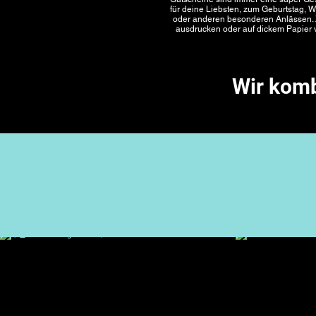
für deine Liebsten, zum Geburtstag, 
oder anderen besonderen Anlässen.
ausdrucken oder auf dickem Papier v
Wir komb
Tag
#B360r
#neverRid