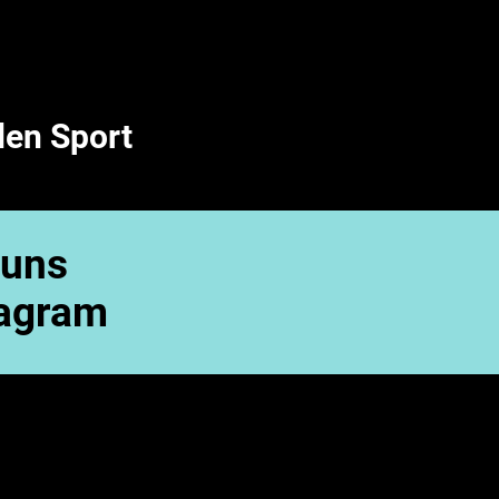
den Sport
 uns
tagram