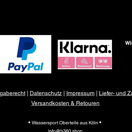
Wi
gaberecht
|
Datenschutz
|
Impressum
|
Liefer- und
Versandkosten & Retouren
•
•
Wassersport Oberteile aus Köln
info@b360.shop