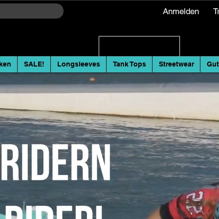
Anmelden
T
ken
SALE!
Longsleeves
Tank Tops
Streetwear
Gut