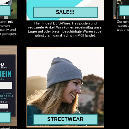
SALE!!!
annt mit
Der sch
Hier findest Du B-Ware, Restposten und
n hohen
passt 
reduzierte Artikel. Wir räumen regelmäßig unser
saktiv und
wobei e
Lager auf oder bieten beschädigte Waren super
e getragen.
günstig an, damit nichts im Müll landet.
Streetwear
eschenkidee