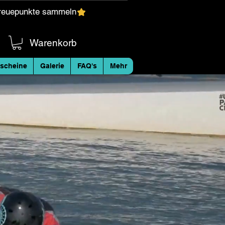
reuepunkte sammeln
Warenkorb
scheine
Galerie
FAQ's
Mehr