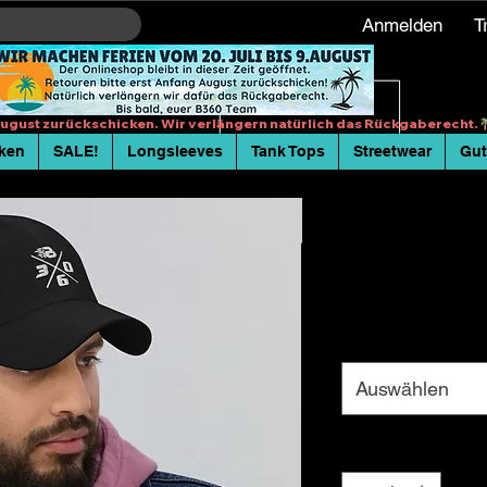
Anmelden
T
 August zurückschicken. Wir verlängern natürlich das Rückgaberecht.
ken
SALE!
Longsleeves
Tank Tops
Streetwear
Gut
Cappy mit Schn
gekrümmten Vis
Preis
19,00 €
Color
*
Auswählen
Anzahl
*