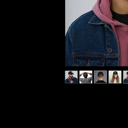
Diese Cap hat einen gekrümmten 
hinten.
- Material 100 % Chino-Baumwoll
- Green Camo ist 35 % Chino-Bau
- Unstrukturiert, 6-Panel, Low-Prof