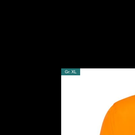
- 6 bestickte Ösen
- 7,6 cm Scheitel
- Verstellbarer Riemen mit antiker
- Kopfumfang: 50,8cm bis 59,9cm
Gr. XL