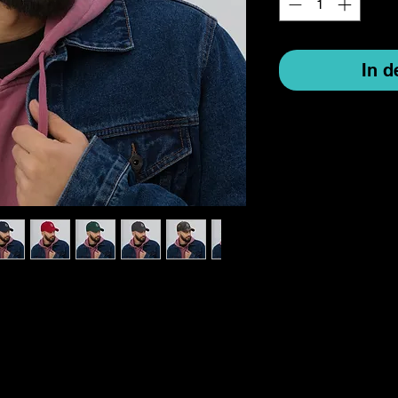
In 
Schirm und verstellbare Schnallenriemen
-Cord
mwoll-Cord, 65 % Polyester
ile