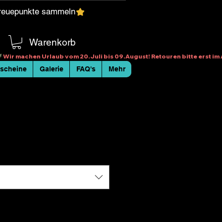
reuepunkte sammeln
Warenkorb
scheine
Galerie
FAQ's
Mehr
allenriemen - mit
ier