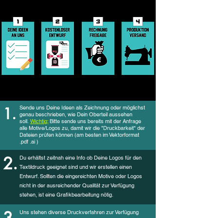
Der Ablauf
1.
Sende uns Deine Ideen als Zeichnung oder möglichst
genau beschrieben, wie Dein Oberteil aussehen
soll.
Wichtig:
Bitte sende uns bereits mit der Anfrage
alle Motive/Logos zu, damit wir die "Druckbarkeit" der
Dateien prüfen können (am besten im Vektorformat
.pdf .ai )
2.
Du erhältst zeitnah eine Info ob Deine Logos für den
Textildruck geeignet sind und wir erstellen einen
Entwurf. Sollten die eingereichten Motive oder Logos
nicht in der ausreichender Qualität zur Verfügung
stehen, ist eine Grafikbearbeitung nötig.
Uns stehen diverse Druckverfahren zur Verfügung