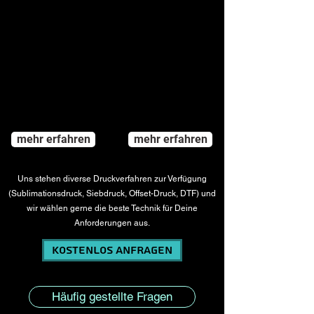
T-Shirts, Longsleeves,
T-Shirts, Tank Tops,
Hoodies, Jacken
Longsleeves
wenige Aufdrucke
viele Aufdrucke (im Preis
(Kosten pro Motiv)
unbegrenzt inklusive)
einfarbige Oberteile,
weiße Stoffbahnen werden
werden nach Wunsch
nach Wunsch inkl. aller
bedruckt
Logos eingefärbt
mit Zahlen und Namen
mit Zahlen und Namen
(Kosten pro Druck)
(inklusive)
maximale Größe der
keine maximale Größe der
Aufdrucke bis A3
Aufdrucke, keine
Lieferzeit 2-3 Wochen
Sicherheitsabstände, alles
frei gestaltbar
Lieferzeit 3
-6 Wochen
mehr erfahren
mehr erfahren
Uns stehen diverse Druckverfahren zur Verfügung
(Sublimationsdruck, Siebdruck,
Offset-Druck, DTF) und
wir wählen gerne die beste Technik für Deine
Anforderungen aus.
kostenlos Anfragen
Häufig gestellte Fragen