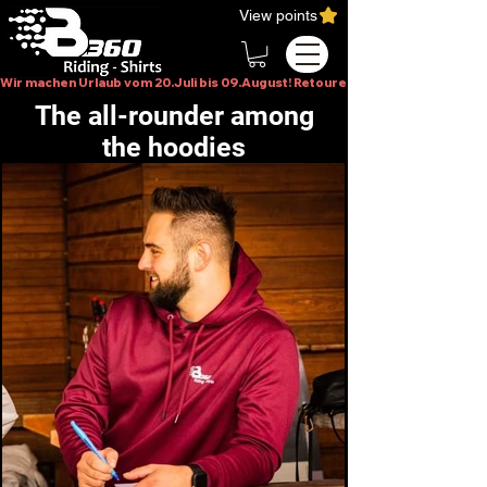
View points
Wir machen Urlaub vom 20.Juli bis 09.August! Retouren bitte erst im Augus
The all-rounder among
the hoodies