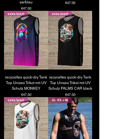
sw/blau
Price
€47.00
Price
€47.00
extra breit!
extra breit!
recyceltes quick-dry Tank
recyceltes quick-dry Tank
Top Unisex Trikot mit UV
Top Unisex Trikot mit UV
Schutz MONKEY
Schutz PALMS CAR black
Price
Price
€47.00
€47.00
extra breit!
Gr. XS + M