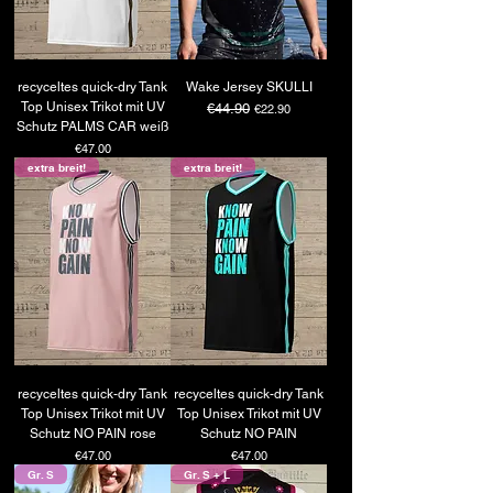
recyceltes quick-dry Tank
Wake Jersey SKULLI
Top Unisex Trikot mit UV
Regular Price
€44.90
Sale Price
€22.90
Schutz PALMS CAR weiß
Price
€47.00
extra breit!
extra breit!
recyceltes quick-dry Tank
recyceltes quick-dry Tank
Top Unisex Trikot mit UV
Top Unisex Trikot mit UV
Schutz NO PAIN rose
Schutz NO PAIN
Price
Price
€47.00
€47.00
Gr. S
Gr. S + L