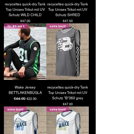
recyceltes quick-dry Tank
recyceltes quick-dry Tank
Top Unisex Trikot mit UV
Top Unisex Trikot mit UV
Schutz WILD CHILD
Schutz SHRED
Price
Price
€47.00
€47.00
Gr. XS bis L
extra breit!
Wake Jersey
recyceltes quick-dry Tank
BETTLAKENBÜGLA
Top Unisex Trikot mit UV
Schutz "B"360 grey
Regular Price
€44.90
Sale Price
€22.90
Price
€47.00
extra breit!
extra breit!