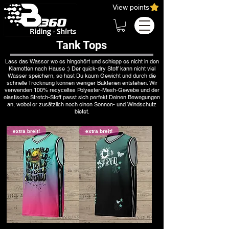
View points
Tank Tops
Lass das Wasser wo es hingehört und schlepp es nicht in den
Klamotten nach Hause :) Der quick-dry Stoff kann nicht viel
Wasser speichern, so hast Du kaum Gewicht und durch die
schnelle Trocknung können weniger Bakterien entstehen. Wir
verwenden 100% recyceltes Polyester-Mesh-Gewebe und der
elastische Stretch-Stoff passt sich perfekt Deinen Bewegungen
an, wobei er zusätzlich noch einen Sonnen- und Windschutz
bietet.
extra breit!
extra breit!