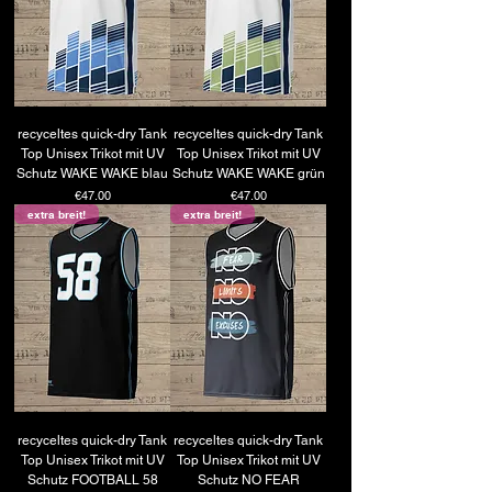
recyceltes quick-dry Tank
recyceltes quick-dry Tank
Top Unisex Trikot mit UV
Top Unisex Trikot mit UV
Schutz WAKE WAKE blau
Schutz WAKE WAKE grün
Price
Price
€47.00
€47.00
extra breit!
extra breit!
recyceltes quick-dry Tank
recyceltes quick-dry Tank
Top Unisex Trikot mit UV
Top Unisex Trikot mit UV
Schutz FOOTBALL 58
Schutz NO FEAR