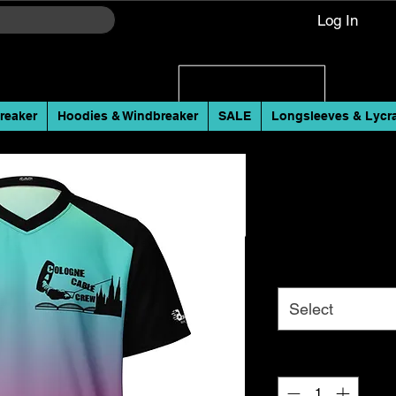
Log In
reaker
Hoodies & Windbreaker
SALE
Longsleeves & Lycr
recyceltes quic
Ridershirt mit 
Price
€48.00
Size
*
Select
Quantity
*