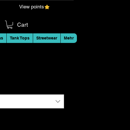
View points
Cart
as
Tank Tops
Streetwear
Mehr
k-dry T-Shirt Unisex
UV Schutz CCC blau/pink