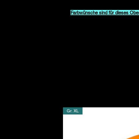
Farbwünsche sind für dieses Ober
Schick uns gerne vor Deiner Best
Beispielbild Deiner Wunschfarbe (
diese Farbe hier im Shop.
Umweltfreundliche Produktzertifik
- OEKO-TEX 100 Standard zertifiz
- Global Recycled Standard (GRS) 
Gr. XL