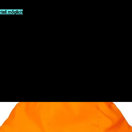
teil möglich
ellung eine Nachricht mit einem
z.B. Helm, Board, etc.) und wir ergänzen
ate der eingesetzten Stoffe:
iert
zertifiziert
Related Products