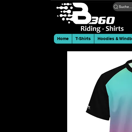
Suche...
Home
T-Shirts
Hoodies & Windb