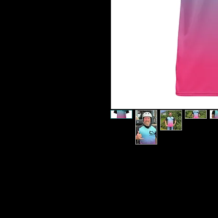
Lass das Wasser wo es hingehört 
nach Hause :) Der
quick-dry Stoff
Du kaum Gewicht und durch die 
Bakterien
und "See-Muff" entsteh
Polyester-Mesh-Gewebe
und der
Deinen Bewegungen an, wobei er 