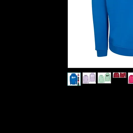
Der Hoody überzeugt durch seine 
Verarbeitung. Ideal für die kühle 
seiner klassischen Silhouette un
dieser Hoodie ein zuverlässiger Be
Bitte trag diesen Baumwolle Hoodie
geeignet!