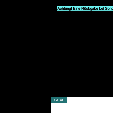
Achtung! Eine Rückgabe bei Sond
die Oberteile nach Deiner Bestellu
daher bitte sorgfältig die Größe.
Beschreibung:
Material: 65% Baumwolle 35% 
Grammatur Stoffstärke: 300 g
Flach aufliegende Kängurutas
Pflegehinweis: bei 30°C wasch
Passform: länger geschnitten
Gr. XL