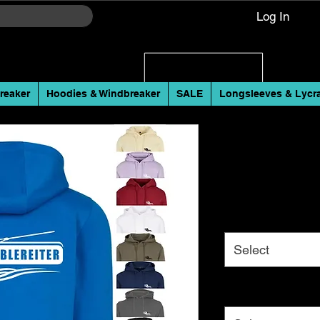
Log In
reaker
Hoodies & Windbreaker
SALE
Longsleeves & Lycr
Streetwear Bau
Cablereiter
Price
€39.00
Color
*
Select
Size
*