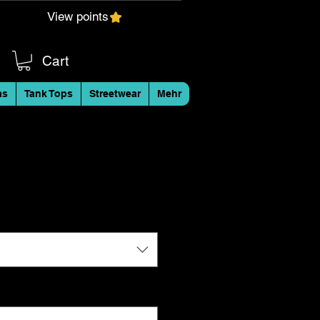
View points
Cart
as
Tank Tops
Streetwear
Mehr
mwolle Hoodie