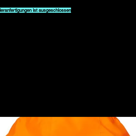
Wenn ein Fehler unse
eranfertigungen ist ausgeschlossen
, da
beim Kundenservice 
ng individuell angefertigt werden. Prüfe
Fotos ein.
Polyester
/m²
che
bar
Related Products