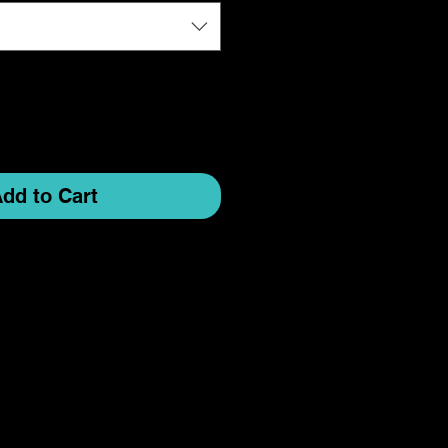
dd to Cart
nderanfertigungen beträgt circa 6-
eschlossen da nach
 angefertigt wurde
. Außnahme:
rerseits vorliegt, melde Dich bitte
und reiche eine Reklamation inkl.