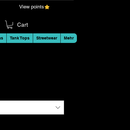
View points
Cart
as
Tank Tops
Streetwear
Mehr
 leichte Mütze aus
Farben - mit
Logo