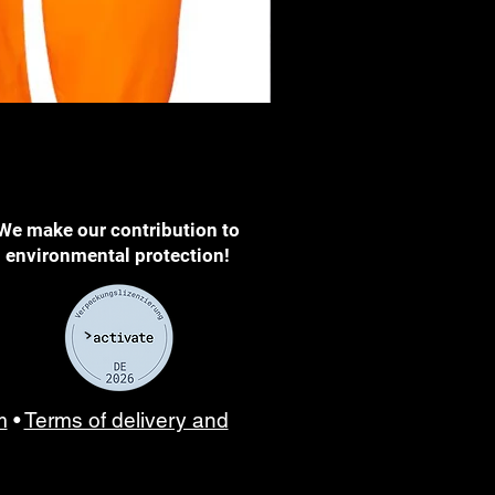
DDEN
We make our contribution to
environmental protection!
m
•
Terms of delivery and