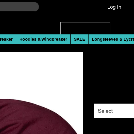
Log In
reaker
Hoodies & Windbreaker
SALE
Longsleeves & Lycr
Unisex Beanie -
Baumwolle in 5 
Wake4Friends 
Price
€14.00
Color
*
Select
Size
*