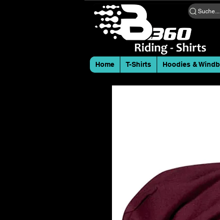
Suche...
Home
T-Shirts
Hoodies & Windb