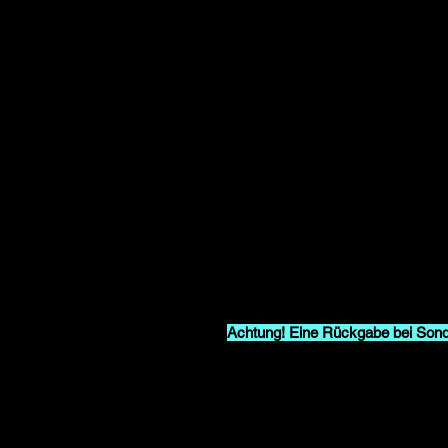
Diese leichte dünne "Schlumpfm
Baumwolle sowie 5% Polyester dami
Beschreibung:
- Material: Single Jersey
- Stoffart: 95% gekämmte Baumw
- Stoffgewicht: 180 g/m²
- leichte UNISEX Beanie
- Pflege: bei 40°C waschbar
Zertifizierung:
- Faire Arbeitsbedingungen
- Oeko-Tex 100
Achtung! Eine Rückgabe bei Sond
die Mütze nach Deiner Bestellung i