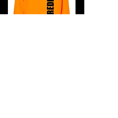
Sale!!! von dünne wasser- und
windabweisende Jacke UNISEX Windbreaker
SHREDDEN
We make our contribution to
environmental protection!