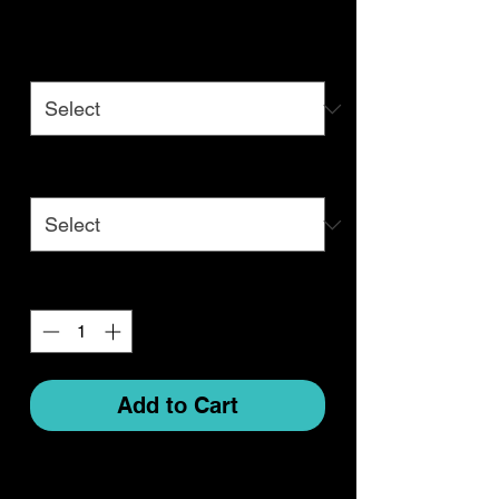
Color
*
Size
*
Quantity
*
Add to Cart
Der Hoody überzeugt durch seine
robuste und zugleich komfortable