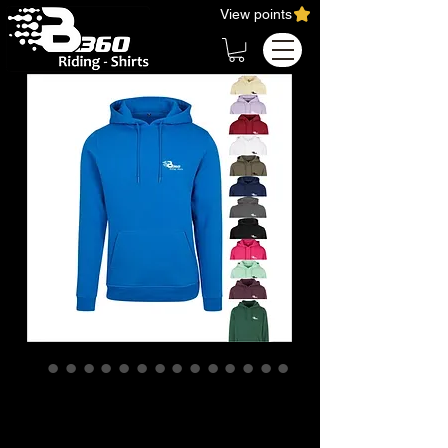
View points
Streetwear Baumwolle Hoodie
B360
Price
€39.00