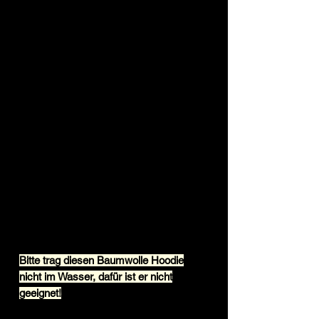
Verarbeitung. Ideal für die kühle Tage,
bietet er eine angenehme Wärme. Mit
seiner klassischen Silhouette und
seinem kuscheligen Baumwoll-Mix ist
dieser Hoodie ein zuverlässiger
Begleiter im Alltag.
Beschreibung:
Material: 65% Baumwolle 35%
Polyester
Grammatur Stoffstärke: 300 g/m²
Flach aufliegende Kängurutasche
Pflegehinweis: bei 30°C waschbar
Passform: länger geschnitten
Bitte trag diesen Baumwolle Hoodie
nicht im Wasser, dafür ist er nicht
geeignet!